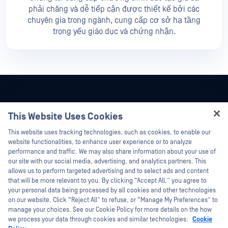
phải chăng và dễ tiếp cận được thiết kế bởi các
chuyên gia trong ngành, cung cấp cơ sở hạ tầng
trọng yếu giáo dục và chứng nhận.
This Website Uses Cookies
Hey there!
This website uses tracking technologies, such as cookies, to enable our
I'm Ozzy, your OPSWAT virtual assistant.
website functionalities, to enhance user experience or to analyze
How can I help you secure what's critical
performance and traffic. We may also share information about your use of
today?
our site with our social media, advertising, and analytics partners. This
allows us to perform targeted advertising and to select ads and content
that will be more relevant to you. By clicking “Accept All,” you agree to
your personal data being processed by all cookies and other technologies
on our website. Click “Reject All” to refuse, or “Manage My Preferences” to
©2026 OPSWAT Công ty TNHH. Mọi quyền được bảo lưu. OPSWAT , MetaDefender
manage your choices. See our Cookie Policy for more details on the how
Metascan, MetaAccess , cái OPSWAT Logo, Không tin tưởng bất kỳ tệp tin nào.
we process your data through cookies and similar technologies:
Cookie
Không tin tưởng bất kỳ thiết bị nào. OPSWAT Academy Bảo vệ thế giới cơ sở hạ