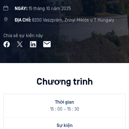
NGÀY:
15 tháng 10 năm 2025
ĐỊA CHỈ:
8200 Veszprém, Zrinyi Miklós u 7. Hungary
Chia sẻ sự kiện này
Chương trình
15 : 00 – 15 : 30