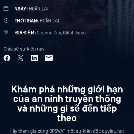
NGÀY:
HOÃN LẠI
THỜI GIAN:
HOÃN LẠI
ĐỊA ĐIỂM:
Cinema City, Glilot, Israel
Chia sẻ sự kiện này
Khám phá những giới hạn
của an ninh truyền thống
và những gì sẽ đến tiếp
theo
Hãy tham gia cùng OPSWAT một sự kiện độc quyền, nơi