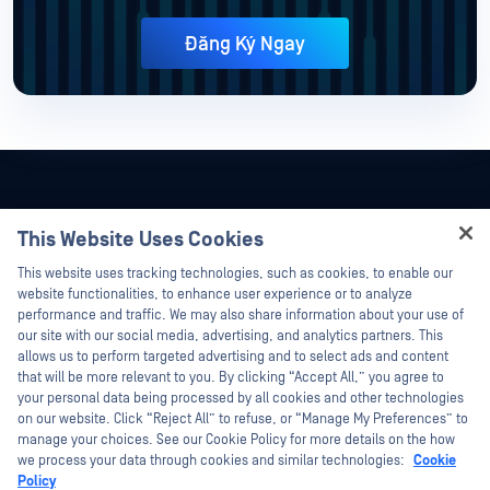
Đăng Ký Ngay
This Website Uses Cookies
Hey there!
This website uses tracking technologies, such as cookies, to enable our
I'm Ozzy, your OPSWAT virtual assistant.
website functionalities, to enhance user experience or to analyze
How can I help you secure what's critical
performance and traffic. We may also share information about your use of
today?
our site with our social media, advertising, and analytics partners. This
allows us to perform targeted advertising and to select ads and content
that will be more relevant to you. By clicking “Accept All,” you agree to
your personal data being processed by all cookies and other technologies
on our website. Click “Reject All” to refuse, or “Manage My Preferences” to
©2026 OPSWAT Công ty TNHH. Mọi quyền được bảo lưu. OPSWAT , MetaDefender
manage your choices. See our Cookie Policy for more details on the how
Metascan, MetaAccess , cái OPSWAT Logo, Không tin tưởng bất kỳ tệp tin nào.
we process your data through cookies and similar technologies:
Cookie
Không tin tưởng bất kỳ thiết bị nào. OPSWAT Academy Bảo vệ thế giới cơ sở hạ
Policy
tầng trọng yếu Deep CDR™ Technology, InQuest, Logo InQuest, DFI, RetroHunt, Deep