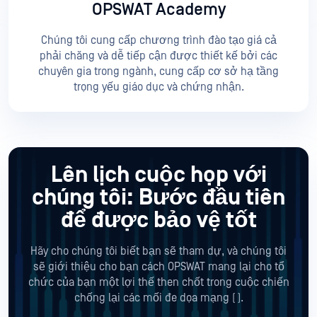
OPSWAT Academy
Chúng tôi cung cấp chương trình đào tạo giá cả
phải chăng và dễ tiếp cận được thiết kế bởi các
chuyên gia trong ngành, cung cấp cơ sở hạ tầng
trọng yếu giáo dục và chứng nhận.
Lên lịch cuộc họp với
chúng tôi:
Bước đầu tiên
để được bảo vệ tốt
Hãy cho chúng tôi biết bạn sẽ tham dự, và chúng tôi
sẽ giới thiệu cho bạn cách OPSWAT mang lại cho tổ
chức của bạn một lợi thế then chốt trong cuộc chiến
chống lại các mối đe dọa mạng (
).