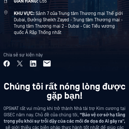
GIAN HÀNG:
C55
KHU VỰC:
Sảnh 7 của Trung tâm Thương mại Thế giới
Dubai, Đường Sheikh Zayed - Trung tâm Thương mại -
Trung tâm Thương mại 2 - Dubai - Các Tiểu vương
quốc Ả Rập Thống nhất
Chia sẻ sự kiện này
Chúng tôi rất nóng lòng được
gặp bạn!
OPSWAT rất vui mừng khi trở thành Nhà tài trợ Kim cương tại
GISEC năm nay. Chủ đề của chúng tôi,
“Bảo vệ cơ sở hạ tầng
trọng yếu khỏi sự trỗi dậy của các mối đe dọa do AI gây ra”,
sẽ giới thiệu các biện pháp thực hành tốt nhất để giúp các