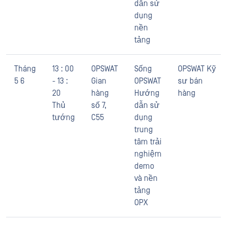
dẫn sử
dụng
nền
tảng
Tháng
13 : 00
OPSWAT
Sống
OPSWAT Kỹ
5 6
- 13 :
Gian
OPSWAT
sư bán
20
hàng
Hướng
hàng
Thủ
số 7,
dẫn sử
tướng
C55
dụng
trung
tâm trải
nghiệm
demo
và nền
tảng
OPX