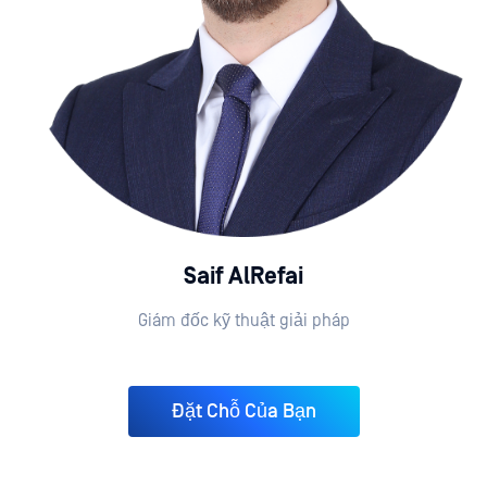
Saif AlRefai
Giám đốc kỹ thuật giải pháp
Đặt Chỗ Của Bạn