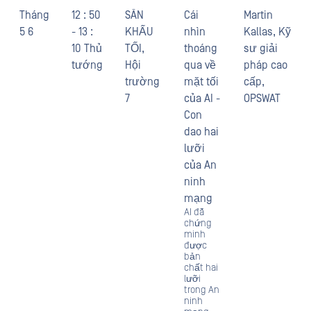
Tháng
12 : 50
SÂN
Cái
Martin
5 6
- 13 :
KHẤU
nhìn
Kallas, Kỹ
10 Thủ
TỐI,
thoáng
sư giải
tướng
Hội
qua về
pháp cao
trường
mặt tối
cấp,
7
của AI -
OPSWAT
Con
dao hai
lưỡi
của An
ninh
mạng
AI đã
chứng
minh
được
bản
chất hai
lưỡi
trong An
ninh