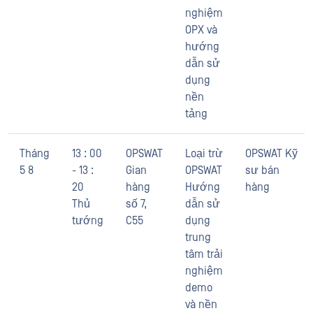
nghiệm
OPX và
hướng
dẫn sử
dụng
nền
tảng
Tháng
13 : 00
OPSWAT
Loại trừ
OPSWAT Kỹ
5 8
- 13 :
Gian
OPSWAT
sư bán
20
hàng
Hướng
hàng
Thủ
số 7,
dẫn sử
tướng
C55
dụng
trung
tâm trải
nghiệm
demo
và nền