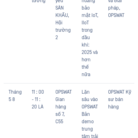
tướng
yếu
hoảng
và Giải
SÂN
bảo
pháp,
KHẤU,
mật IoT,
OPSWAT
Hội
IIoT
trường
trong
2
dầu
khí:
2025 và
hơn
thế
nữa
Tháng
11 : 00
OPSWAT
Lặn
OPSWAT Kỹ
5 8
- 11 :
Gian
sâu vào
sư bán
20 LÀ
hàng
OPSWAT
hàng
số 7,
Bản
C55
demo
trung
tâm trải