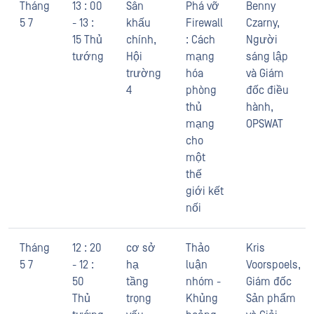
Tháng
13 : 00
Sân
Phá vỡ
Benny
5 7
- 13 :
khấu
Firewall
Czarny,
15 Thủ
chính,
: Cách
Người
tướng
Hội
mạng
sáng lập
trường
hóa
và Giám
4
phòng
đốc điều
thủ
hành,
mạng
OPSWAT
cho
một
thế
giới kết
nối
Tháng
12 : 20
cơ sở
Thảo
Kris
5 7
- 12 :
hạ
luận
Voorspoels,
50
tầng
nhóm -
Giám đốc
Thủ
trọng
Khủng
Sản phẩm