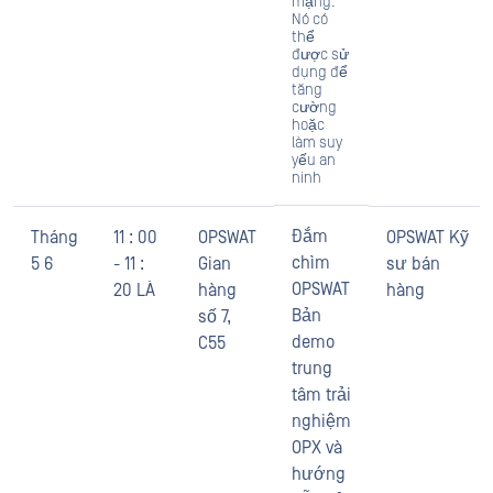
mạng.
Nó có
thể
được sử
dụng để
tăng
cường
hoặc
làm suy
yếu an
ninh
Đắm
Tháng
11 : 00
OPSWAT
OPSWAT Kỹ
chìm
5 6
- 11 :
Gian
sư bán
OPSWAT
20 LÀ
hàng
hàng
Bản
số 7,
demo
C55
trung
tâm trải
nghiệm
OPX và
hướng