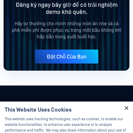
Đăng ký ngay bây giờ để có trải nghiệm
demo khó quên.
Hãy tự thưởng cho mình những món ăn nhẹ và cà
phê miễn phí được phục vụ trong một bầu không khí
hấp dẫn trong suốt buổi học.
Đặt Chỗ Của Bạn
This Website Uses Cookies
Hey there!
This website uses tracking technologies, such as cookies, to enable our
I'm Ozzy, your OPSWAT virtual assistant.
website functionalities, to enhance user experience or to analyze
How can I help you secure what's critical
performance and traffic. We may also share information about your use of