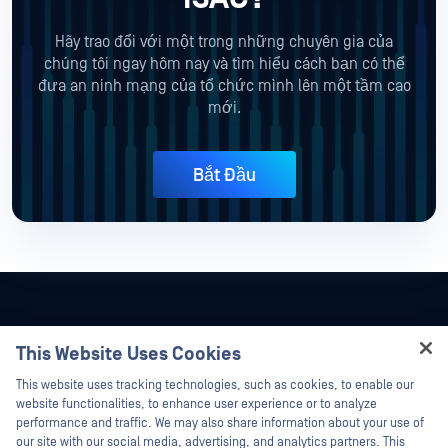
Hãy trao đổi với một trong những chuyên gia của
chúng tôi ngay hôm nay và tìm hiểu cách bạn có thể
đưa an ninh mạng của tổ chức mình lên một tầm cao
mới.
Bắt Đầu
This Website Uses Cookies
Hey there!
This website uses tracking technologies, such as cookies, to enable our
I'm Ozzy, your OPSWAT virtual assistant.
website functionalities, to enhance user experience or to analyze
How can I help you secure what's critical
performance and traffic. We may also share information about your use of
today?
our site with our social media, advertising, and analytics partners. This