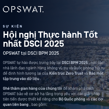
SỰ KIỆN
Hội nghị Thực hành Tốt
nhất DSCI 2025
OPSWAT tại DSCI BPM 2025
OPSWAT tự hào được trưng bày tại
DSCI BPM 2025
, nơi các
nhà lãnh đạo ngành Hàng không vũ trụ và Quốc phòng hội tụ
để định hình tương lai của
Kiến trúc Zero Trust
và
Bảo mật
tập trung vào dữ liệu
.
Ghé thăm gian hàng của chúng tôi
để khám phá cách
OPSWAT bảo vệ cơ sở hạ tầng trọng yếu với các giải pháp
tiên tiến được thiết kế riêng cho
Bộ Quốc phòng
và
các cơ
quan liên bang
, bao gồm: