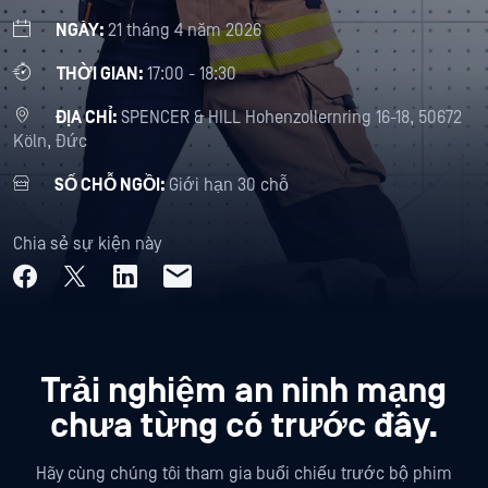
NGÀY:
21 tháng 4 năm 2026
THỜI GIAN:
17:00 - 18:30
ĐỊA CHỈ:
SPENCER & HILL Hohenzollernring 16-18, 50672
Köln, Đức
SỐ CHỖ NGỒI:
Giới hạn 30 chỗ
Chia sẻ sự kiện này
Trải nghiệm an ninh mạng
chưa từng có trước đây.
Hãy cùng chúng tôi tham gia buổi chiếu trước bộ phim