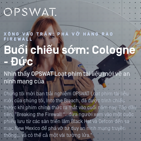
XÔNG VÀO TRẬN: PHÁ VỠ HÀNG RÀO
FIREWALL
Buổi chiếu sớm: Cologne
- Đức
Nhìn thấy OPSWAT Loạt phim tài liệu mới về an
ninh mạng của
Chúng tôi mời bạn trải nghiệm OPSWAT Loạt phim tài liệu
mới của chúng tôi, Into the Breach, đã được trình chiếu
trước khi phim chính thức ra mắt vào cuối năm nay. Tập đầu
tiên, “Breaking the Firewall "...đưa người xem vào một cuộc
phiêu lưu từ các sàn triển lãm Black Hat và Defcon đến sa
mạc New Mexico để phá vỡ tư duy an ninh mạng truyền
thống... và có thể cả một vài tường lửa."