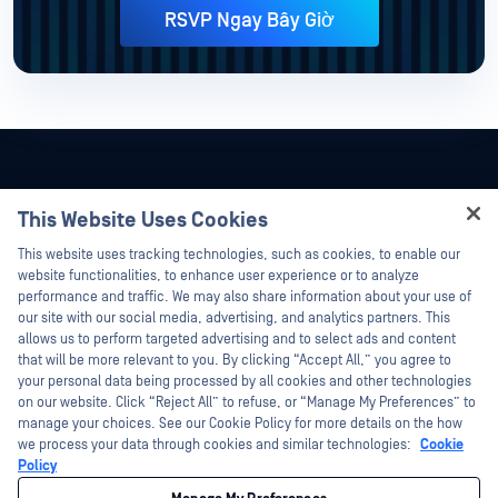
RSVP Ngay Bây Giờ
This Website Uses Cookies
Hey there!
This website uses tracking technologies, such as cookies, to enable our
I'm Ozzy, your OPSWAT virtual assistant.
website functionalities, to enhance user experience or to analyze
How can I help you secure what's critical
performance and traffic. We may also share information about your use of
today?
our site with our social media, advertising, and analytics partners. This
allows us to perform targeted advertising and to select ads and content
that will be more relevant to you. By clicking “Accept All,” you agree to
your personal data being processed by all cookies and other technologies
on our website. Click “Reject All” to refuse, or “Manage My Preferences” to
©2026 OPSWAT Công ty TNHH. Mọi quyền được bảo lưu. OPSWAT , MetaDefender
manage your choices. See our Cookie Policy for more details on the how
Metascan, MetaAccess , cái OPSWAT Logo, Không tin tưởng bất kỳ tệp tin nào.
we process your data through cookies and similar technologies:
Cookie
Không tin tưởng bất kỳ thiết bị nào. OPSWAT Academy Bảo vệ thế giới cơ sở hạ
tầng trọng yếu Deep CDR™ Technology, InQuest, Logo InQuest, DFI, RetroHunt, Deep
Policy
File Inspection và Join the Hunt là các nhãn hiệu thương mại của OPSWAT Các
nhãn hiệu của bên thứ ba là tài sản của chủ sở hữu tương ứng.